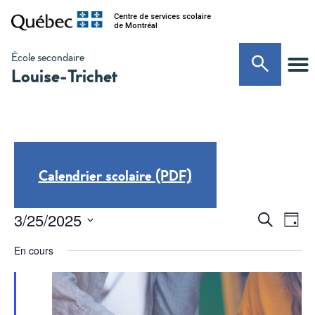
Centre de services scolaire
de Montréal
École secondaire
Louise-Trichet
Calendrier scolaire (PDF)
N
Recherc
3/25/2025
Recherche
Jour
et
d
Sélectionnez
une
En cours
navigati
date.
v
de
É
vues