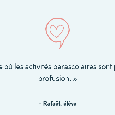
« Petite et multiculturelle! »
- Kimberly, élève