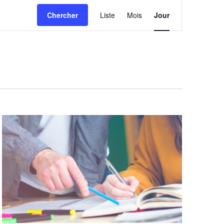
Navigatio
Chercher
Liste
Mois
Jour
de
vues
Évènemen