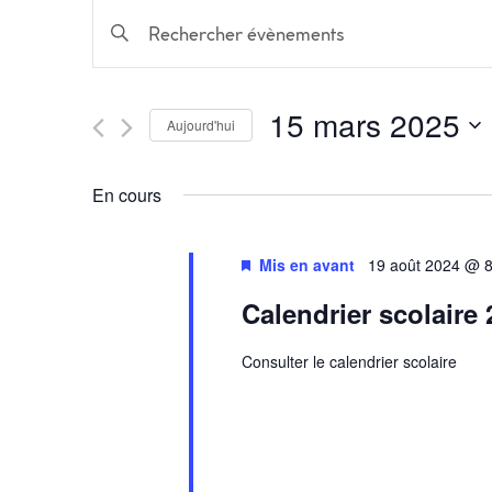
Recherche
Saisir
mot-
et
clé.
Rechercher
15 mars 2025
navigation
Évènements
Aujourd'hui
par
Sélectionnez
mot-
une
de
En cours
clé.
date.
vues
Mis en avant
19 août 2024 @ 
Évènements
Calendrier scolaire
Consulter le calendrier scolaire